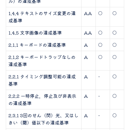
ル）の達成基準
1.4.4 テキストのサイズ変更の達
AA
○
○
成基準
1.4.5 文字画像の達成基準
AA
○
○
2.1.1 キーボードの達成基準
A
○
○
2.1.2 キーボードトラップなしの
A
○
○
達成基準
2.2.1 タイミング調整可能の達成
A
-
○
基準
2.2.2 一時停止，停止及び非表示
A
-
○
の達成基準
2.3.1 3回のせん（閃）光、又はし
A
-
○
きい（閾）値以下の達成基準